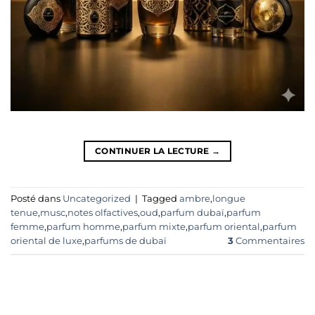
CONTINUER LA LECTURE
→
Posté dans
Uncategorized
|
Tagged
ambre
,
longue
tenue
,
musc
,
notes olfactives
,
oud
,
parfum dubaï
,
parfum
femme
,
parfum homme
,
parfum mixte
,
parfum oriental
,
parfum
oriental de luxe
,
parfums de dubaï
3
Commentaires