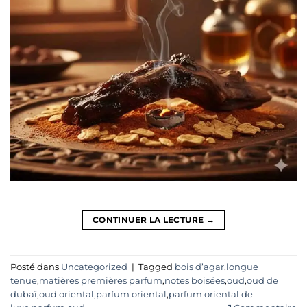
CONTINUER LA LECTURE
→
Posté dans
Uncategorized
|
Tagged
bois d’agar
,
longue
tenue
,
matières premières parfum
,
notes boisées
,
oud
,
oud de
dubaï
,
oud oriental
,
parfum oriental
,
parfum oriental de