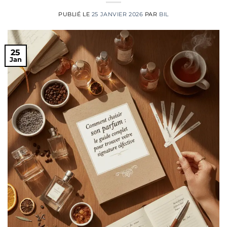
PUBLIÉ LE
25 JANVIER 2026
PAR
BIL
25
Jan