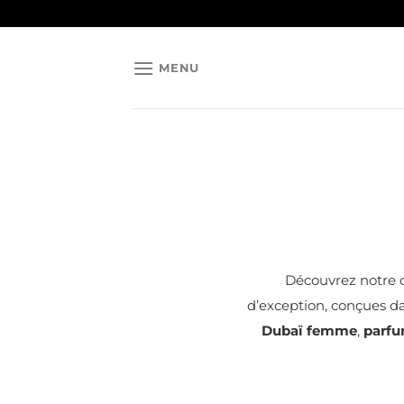
Passer
au
contenu
MENU
Découvrez notre c
d’exception, conçues d
Dubaï femme
,
parf