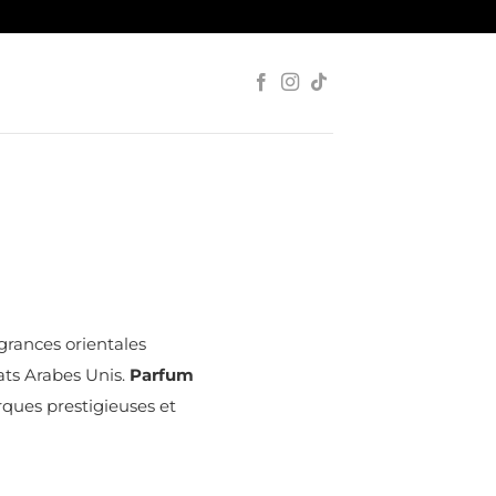
agrances orientales
ats Arabes Unis.
Parfum
rques prestigieuses et