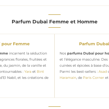
Parfum Dubaï Femme et Homme
ï pour Femme
Parfum Duba
emme
incarnent la séduction
Nos
parfums Dubaï pour 
agrances florales, fruitées et
et l’élégance masculine. Des
 du jasmin, de la vanille et
cuirées et épicées à base d’ou
ontournables :
Yara
et
Bint
Parmi les best-sellers :
Asad
d
d’El Nabil, et les créations de
Haramain
, de
Paris Corner
et