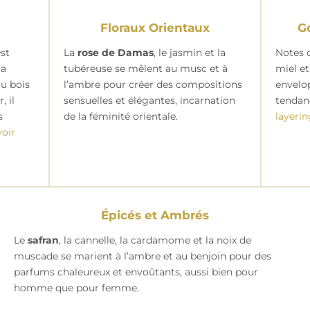
Floraux Orientaux
G
est
La
rose de Damas
, le jasmin et la
Notes 
la
tubéreuse se mêlent au musc et à
miel et
au bois
l’ambre pour créer des compositions
envelo
, il
sensuelles et élégantes, incarnation
tendan
s
de la féminité orientale.
layeri
voir
Épicés et Ambrés
Le
safran
, la cannelle, la cardamome et la noix de
muscade se marient à l’ambre et au benjoin pour des
parfums chaleureux et envoûtants, aussi bien pour
homme que pour femme.