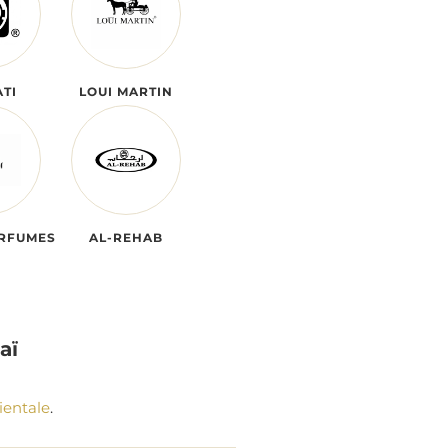
TI
LOUI MARTIN
RFUMES
AL-REHAB
aï
ientale
.