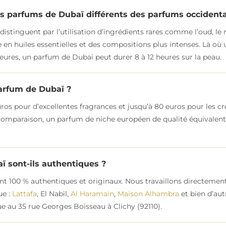
es parfums de Dubaï différents des parfums occident
istinguent par l’utilisation d’ingrédients rares comme l’oud, le
 en huiles essentielles et des compositions plus intenses. Là où
eures, un parfum de Dubaï peut durer 8 à 12 heures sur la peau.
arfum de Dubaï ?
ros pour d’excellentes fragrances et jusqu’à 80 euros pour les cr
e comparaison, un parfum de niche européen de qualité équivale
 sont-ils authentiques ?
t 100 % authentiques et originaux. Nous travaillons directement
ue :
Lattafa
, El Nabil,
Al Haramain
,
Maison Alhambra
et bien d’aut
e au 35 rue Georges Boisseau à Clichy (92110).