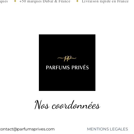
tiques
✦
+50 marques Dubaï & France
✦
Livraison rapide en Franc
Nos coordonnées
contact@parfumsprives.com
MENTIONS LEGALES