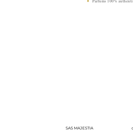
✦
Parfums 100% authen
SAS MAJESTIA