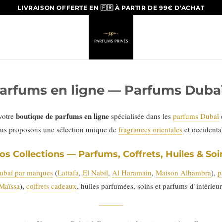
LIVRAISON OFFERTE EN 🇫🇷 À PARTIR DE 99€ D'ACHAT
arfums en ligne — Parfums Dubaï
boutique de parfums en ligne
 votre
spécialisée dans les
parfums Dubaï
us proposons une sélection unique de
fragrances orientales
et occident
os Collections — Parfums, Coffrets, Huiles & Soi
ubaï par marques
(
Lattafa
,
El Nabil
,
Al Haramain
,
Maison Alhambra
),
p
Maïssa
),
coffrets cadeaux
, huiles parfumées, soins et parfums d’intérieur