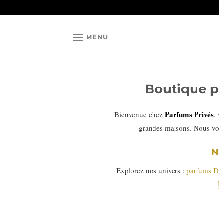
Passer
au
contenu
MENU
Boutique p
Parfums Privés
Bienvenue chez
,
grandes maisons. Nous vo
N
Explorez nos univers :
parfums D