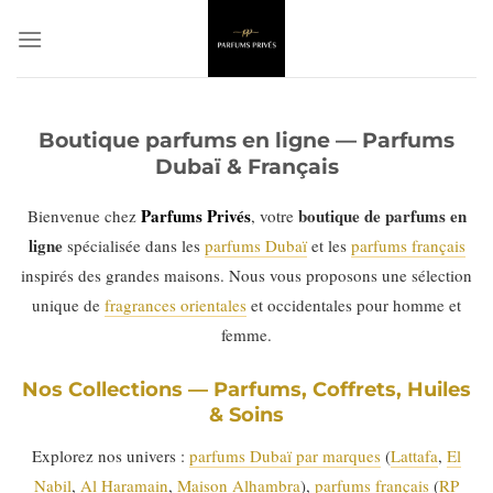
Passer
au
contenu
Boutique parfums en ligne — Parfums
Dubaï & Français
Parfums Privés
boutique de parfums en
Bienvenue chez
, votre
ligne
spécialisée dans les
parfums Dubaï
et les
parfums français
inspirés des grandes maisons. Nous vous proposons une sélection
unique de
fragrances orientales
et occidentales pour homme et
femme.
Nos Collections — Parfums, Coffrets, Huiles
& Soins
Explorez nos univers :
parfums Dubaï par marques
(
Lattafa
,
El
Nabil
,
Al Haramain
,
Maison Alhambra
),
parfums français
(
RP