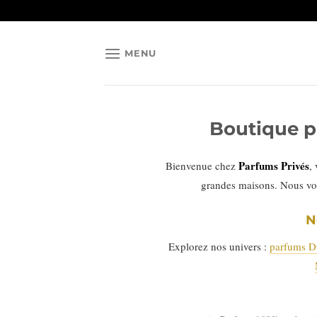
Passer
au
contenu
MENU
Boutique p
Parfums Privés
Bienvenue chez
,
grandes maisons. Nous vo
N
Explorez nos univers :
parfums D