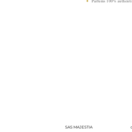
✦
Parfums 100% authen
SAS MAJESTIA