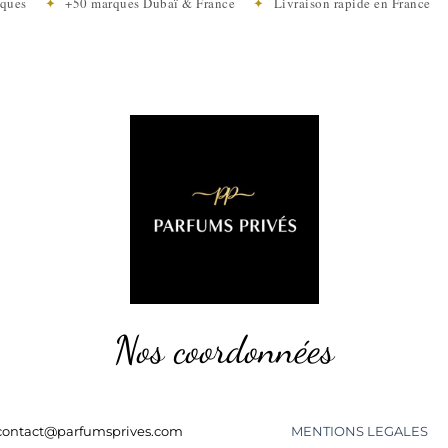
tiques
✦
+50 marques Dubaï & France
✦
Livraison rapide en Franc
Nos coordonnées
contact@parfumsprives.com
MENTIONS LEGALES