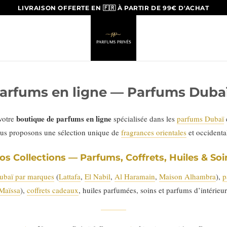
LIVRAISON OFFERTE EN 🇫🇷 À PARTIR DE 99€ D'ACHAT
arfums en ligne — Parfums Dubaï
boutique de parfums en ligne
 votre
spécialisée dans les
parfums Dubaï
us proposons une sélection unique de
fragrances orientales
et occident
os Collections — Parfums, Coffrets, Huiles & Soi
ubaï par marques
(
Lattafa
,
El Nabil
,
Al Haramain
,
Maison Alhambra
),
p
Maïssa
),
coffrets cadeaux
, huiles parfumées, soins et parfums d’intérieur