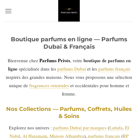
Passer
au
contenu
Boutique parfums en ligne — Parfums
Dubaï & Français
Parfums Privés
boutique de parfums en
Bienvenue chez
, votre
ligne
spécialisée dans les
parfums Dubaï
et les
parfums français
inspirés des grandes maisons. Nous vous proposons une sélection
unique de
fragrances orientales
et occidentales pour homme et
femme.
Nos Collections — Parfums, Coffrets, Huiles
& Soins
Explorez nos univers :
parfums Dubaï par marques
(
Lattafa
,
El
Nabil
,
Al Haramain
,
Maison Alhambra
),
parfums français
(
RP