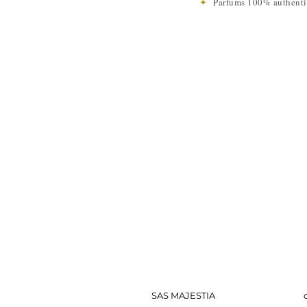
✦
Parfums 100% authen
SAS MAJESTIA