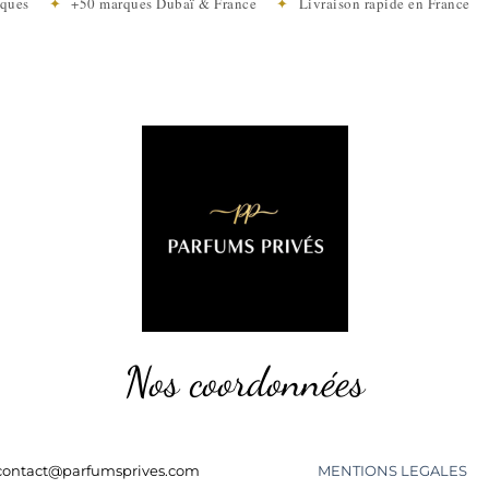
tiques
✦
+50 marques Dubaï & France
✦
Livraison rapide en Franc
Nos coordonnées
contact@parfumsprives.com
MENTIONS LEGALES