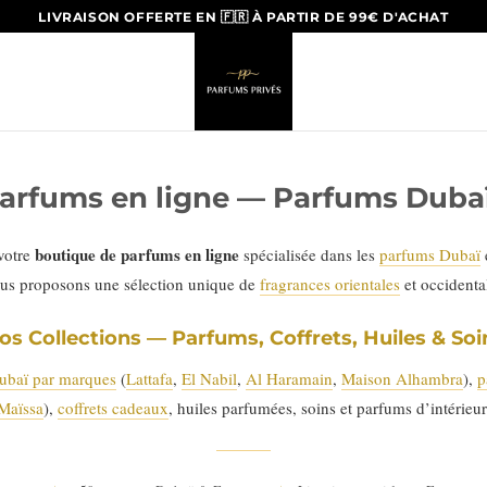
LIVRAISON OFFERTE EN 🇫🇷 À PARTIR DE 99€ D'ACHAT
arfums en ligne — Parfums Dubaï
boutique de parfums en ligne
 votre
spécialisée dans les
parfums Dubaï
us proposons une sélection unique de
fragrances orientales
et occident
os Collections — Parfums, Coffrets, Huiles & Soi
ubaï par marques
(
Lattafa
,
El Nabil
,
Al Haramain
,
Maison Alhambra
),
p
Maïssa
),
coffrets cadeaux
, huiles parfumées, soins et parfums d’intérieur