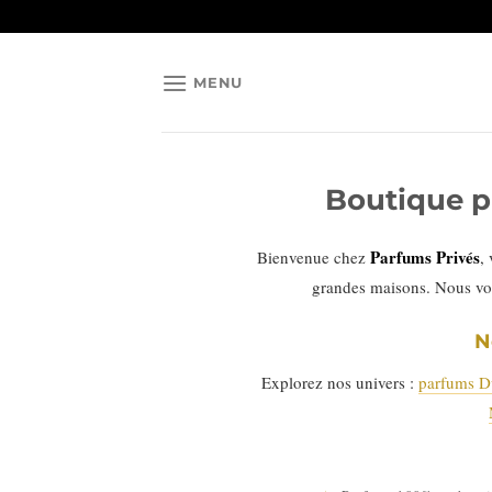
Passer
au
contenu
MENU
Boutique p
Parfums Privés
Bienvenue chez
,
grandes maisons. Nous vo
N
Explorez nos univers :
parfums D