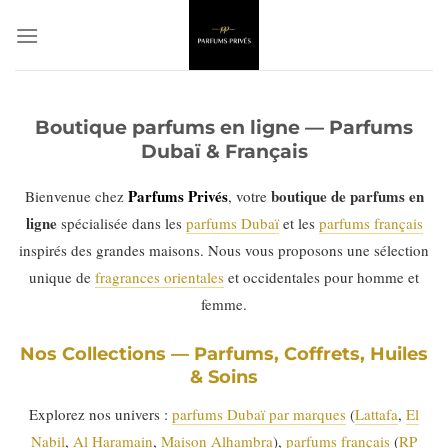
Passer
au
contenu
Boutique parfums en ligne — Parfums
Dubaï & Français
Parfums Privés
boutique de parfums en
Bienvenue chez
, votre
ligne
spécialisée dans les
parfums Dubaï
et les
parfums français
inspirés des grandes maisons. Nous vous proposons une sélection
unique de
fragrances orientales
et occidentales pour homme et
femme.
Nos Collections — Parfums, Coffrets, Huiles
& Soins
Explorez nos univers :
parfums Dubaï par marques
(
Lattafa
,
El
Nabil
,
Al Haramain
,
Maison Alhambra
),
parfums français
(
RP