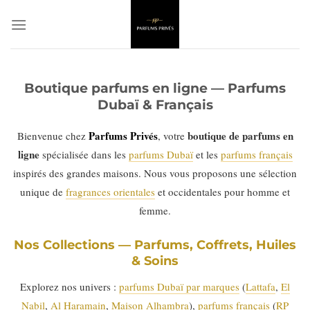
Passer
au
contenu
Boutique parfums en ligne — Parfums
Dubaï & Français
Parfums Privés
boutique de parfums en
Bienvenue chez
, votre
ligne
spécialisée dans les
parfums Dubaï
et les
parfums français
inspirés des grandes maisons. Nous vous proposons une sélection
unique de
fragrances orientales
et occidentales pour homme et
femme.
Nos Collections — Parfums, Coffrets, Huiles
& Soins
Explorez nos univers :
parfums Dubaï par marques
(
Lattafa
,
El
Nabil
,
Al Haramain
,
Maison Alhambra
),
parfums français
(
RP