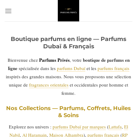
Passer
au
contenu
Boutique parfums en ligne — Parfums
Dubaï & Français
Parfums Privés
boutique de parfums en
Bienvenue chez
, votre
ligne
spécialisée dans les
parfums Dubaï
et les
parfums français
inspirés des grandes maisons. Nous vous proposons une sélection
unique de
fragrances orientales
et occidentales pour homme et
femme.
Nos Collections — Parfums, Coffrets, Huiles
& Soins
Explorez nos univers :
parfums Dubaï par marques
(
Lattafa
,
El
Nabil
,
Al Haramain
,
Maison Alhambra
),
parfums français
(
RP