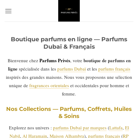
Passer
au
contenu
Boutique parfums en ligne — Parfums
Dubaï & Français
Parfums Privés
boutique de parfums en
Bienvenue chez
, votre
ligne
spécialisée dans les
parfums Dubaï
et les
parfums français
inspirés des grandes maisons. Nous vous proposons une sélection
unique de
fragrances orientales
et occidentales pour homme et
femme.
Nos Collections — Parfums, Coffrets, Huiles
& Soins
Explorez nos univers :
parfums Dubaï par marques
(
Lattafa
,
El
Nabil
,
Al Haramain
,
Maison Alhambra
),
parfums français
(
RP