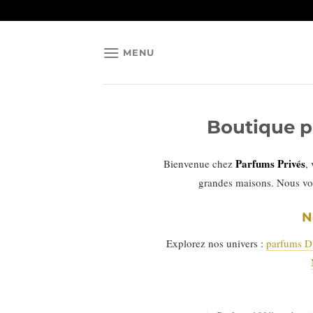
Passer
au
contenu
MENU
Boutique p
Parfums Privés
Bienvenue chez
,
grandes maisons. Nous vo
N
Explorez nos univers :
parfums D