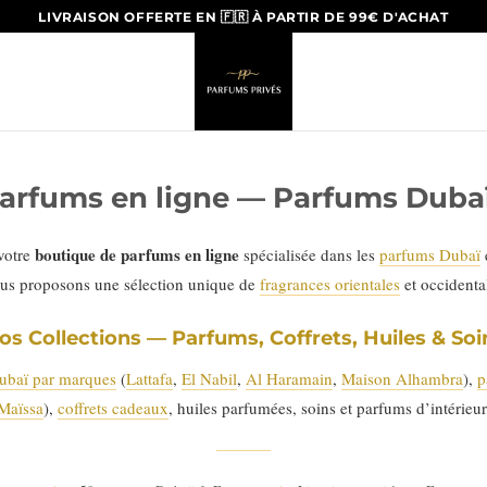
LIVRAISON OFFERTE EN 🇫🇷 À PARTIR DE 99€ D'ACHAT
arfums en ligne — Parfums Dubaï
boutique de parfums en ligne
 votre
spécialisée dans les
parfums Dubaï
us proposons une sélection unique de
fragrances orientales
et occident
os Collections — Parfums, Coffrets, Huiles & Soi
ubaï par marques
(
Lattafa
,
El Nabil
,
Al Haramain
,
Maison Alhambra
),
p
Maïssa
),
coffrets cadeaux
, huiles parfumées, soins et parfums d’intérieur