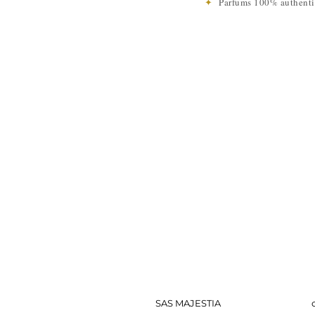
✦
Parfums 100% authen
SAS MAJESTIA