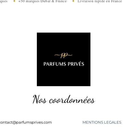
tiques
✦
+50 marques Dubaï & France
✦
Livraison rapide en Franc
Nos coordonnées
contact@parfumsprives.com
MENTIONS LEGALES