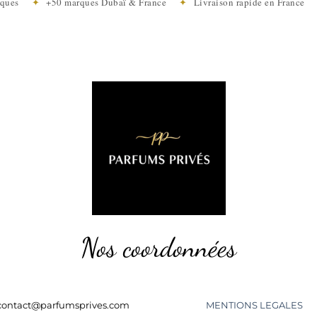
tiques
✦
+50 marques Dubaï & France
✦
Livraison rapide en Franc
Nos coordonnées
contact@parfumsprives.com
MENTIONS LEGALES