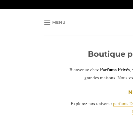
Passer
au
contenu
MENU
Boutique p
Parfums Privés
Bienvenue chez
,
grandes maisons. Nous vo
N
Explorez nos univers :
parfums D