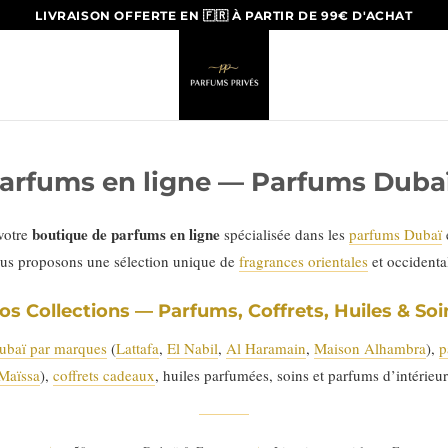
LIVRAISON OFFERTE EN 🇫🇷 À PARTIR DE 99€ D'ACHAT
arfums en ligne — Parfums Dubaï
boutique de parfums en ligne
 votre
spécialisée dans les
parfums Dubaï
us proposons une sélection unique de
fragrances orientales
et occident
os Collections — Parfums, Coffrets, Huiles & Soi
ubaï par marques
(
Lattafa
,
El Nabil
,
Al Haramain
,
Maison Alhambra
),
p
Maïssa
),
coffrets cadeaux
, huiles parfumées, soins et parfums d’intérieur