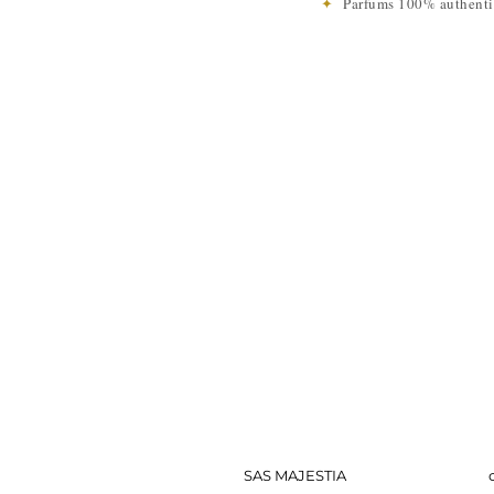
✦
Parfums 100% authen
SAS MAJESTIA