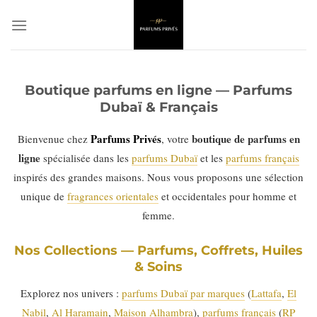
Passer
au
contenu
Boutique parfums en ligne — Parfums
Dubaï & Français
Parfums Privés
boutique de parfums en
Bienvenue chez
, votre
ligne
spécialisée dans les
parfums Dubaï
et les
parfums français
inspirés des grandes maisons. Nous vous proposons une sélection
unique de
fragrances orientales
et occidentales pour homme et
femme.
Nos Collections — Parfums, Coffrets, Huiles
& Soins
Explorez nos univers :
parfums Dubaï par marques
(
Lattafa
,
El
Nabil
,
Al Haramain
,
Maison Alhambra
),
parfums français
(
RP