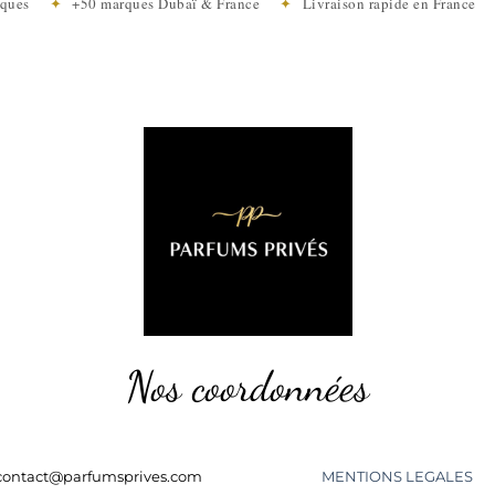
tiques
✦
+50 marques Dubaï & France
✦
Livraison rapide en Franc
Nos coordonnées
contact@parfumsprives.com
MENTIONS LEGALES