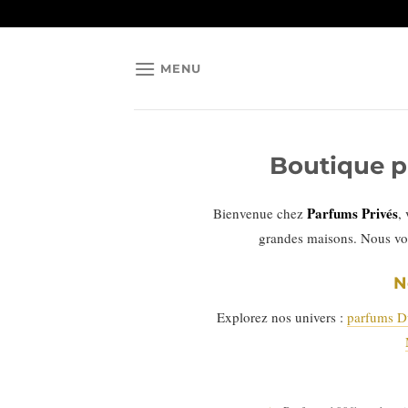
Passer
au
contenu
MENU
Boutique p
Parfums Privés
Bienvenue chez
,
grandes maisons. Nous vo
N
Explorez nos univers :
parfums D