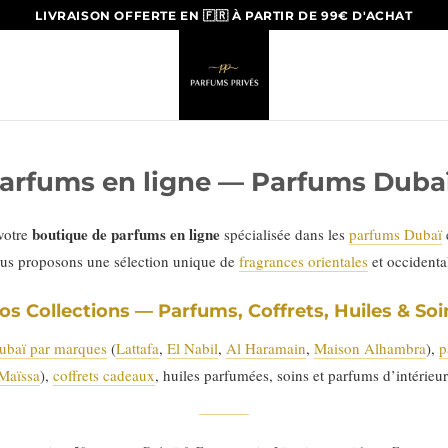
LIVRAISON OFFERTE EN 🇫🇷 À PARTIR DE 99€ D'ACHAT
arfums en ligne — Parfums Dubaï
boutique de parfums en ligne
 votre
spécialisée dans les
parfums Dubaï
us proposons une sélection unique de
fragrances orientales
et occident
os Collections — Parfums, Coffrets, Huiles & Soi
ubaï par marques
(
Lattafa
,
El Nabil
,
Al Haramain
,
Maison Alhambra
),
p
Maïssa
),
coffrets cadeaux
, huiles parfumées, soins et parfums d’intérieur