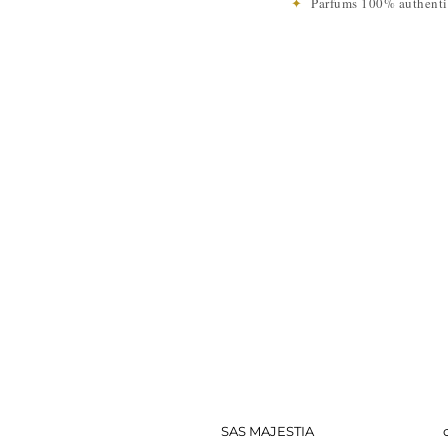
✦
Parfums 100% authen
SAS MAJESTIA