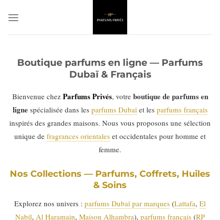
Passer
au
contenu
Boutique parfums en ligne — Parfums
Dubaï & Français
Parfums Privés
boutique de parfums en
Bienvenue chez
, votre
ligne
spécialisée dans les
parfums Dubaï
et les
parfums français
inspirés des grandes maisons. Nous vous proposons une sélection
unique de
fragrances orientales
et occidentales pour homme et
femme.
Nos Collections — Parfums, Coffrets, Huiles
& Soins
Explorez nos univers :
parfums Dubaï par marques
(
Lattafa
,
El
Nabil
,
Al Haramain
,
Maison Alhambra
),
parfums français
(
RP