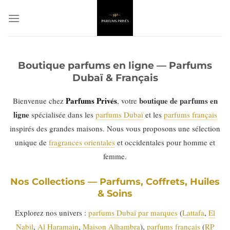
Passer
au
contenu
Boutique parfums en ligne — Parfums
Dubaï & Français
Parfums Privés
boutique de parfums en
Bienvenue chez
, votre
ligne
spécialisée dans les
parfums Dubaï
et les
parfums français
inspirés des grandes maisons. Nous vous proposons une sélection
unique de
fragrances orientales
et occidentales pour homme et
femme.
Nos Collections — Parfums, Coffrets, Huiles
& Soins
Explorez nos univers :
parfums Dubaï par marques
(
Lattafa
,
El
Nabil
,
Al Haramain
,
Maison Alhambra
),
parfums français
(
RP