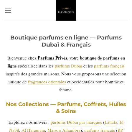
Passer
au
contenu
Boutique parfums en ligne — Parfums
Dubaï & Français
Parfums Privés
boutique de parfums en
Bienvenue chez
, votre
ligne
spécialisée dans les
parfums Dubaï
et les
parfums français
inspirés des grandes maisons. Nous vous proposons une sélection
unique de
fragrances orientales
et occidentales pour homme et
femme.
Nos Collections — Parfums, Coffrets, Huiles
& Soins
Explorez nos univers :
parfums Dubaï par marques
(
Lattafa
,
El
Nabil
,
Al Haramain
,
Maison Alhambra
),
parfums français
(
RP