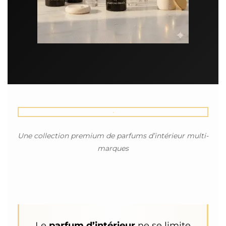
Une collection premium de parfums d’intérieur multi-
marques
Le
parfum d’intérieur
ne se limite