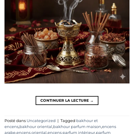
CONTINUER LA LECTURE
→
Posté dans
Uncategorized
|
Tagged
bakhour et
encens
,
bakhour oriental
,
bakhour parfum maison
,
encens
arabe
,
encens oriental
,
encens parfum intérieur
,
parfum