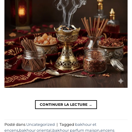
CONTINUER LA LECTURE
→
Posté dans
Uncategorized
|
Tagged
bakhour et
encens
,
bakhour oriental
,
bakhour parfum maison
,
encens