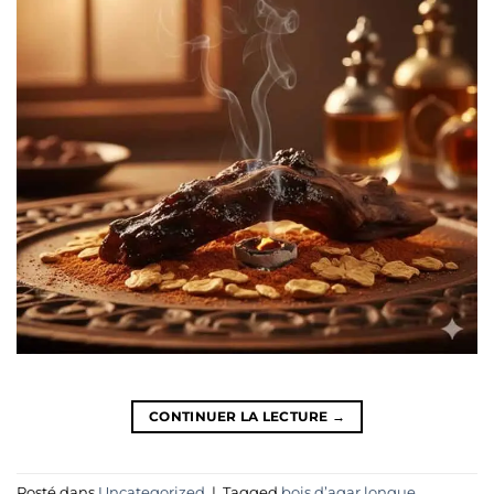
CONTINUER LA LECTURE
→
Posté dans
Uncategorized
|
Tagged
bois d’agar
,
longue