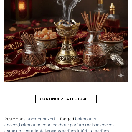
CONTINUER LA LECTURE
→
Posté dans
Uncategorized
|
Tagged
bakhour et
encens
,
bakhour oriental
,
bakhour parfum maison
,
encens
arabe
,
encens oriental
,
encens parfum intérieur
,
parfum