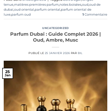
tenue
,
matières premières parfum
,
notes boisées
,
oud
,
oud de
dubaï
,
oud oriental
,
parfum oriental
,
parfum oriental de
luxe
,
parfum oud
1
Commentaire
UNCATEGORIZED
Parfum Dubaï : Guide Complet 2026 |
Oud, Ambre, Musc
PUBLIÉ LE
25 JANVIER 2026
PAR
BIL
25
Jan