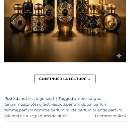
CONTINUER LA LECTURE
→
Posté dans
Uncategorized
|
Tagged
ambre
,
longue
tenue
,
musc
,
notes olfactives
,
oud
,
parfum dubaï
,
parfum
femme
,
parfum homme
,
parfum mixte
,
parfum oriental
,
parfum
oriental de luxe
,
parfums de dubaï
3
Commentaires