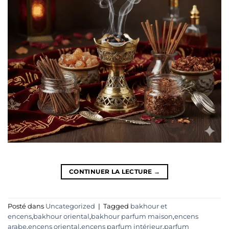
CONTINUER LA LECTURE
→
Posté dans
Uncategorized
|
Tagged
bakhour et
encens
,
bakhour oriental
,
bakhour parfum maison
,
encens
arabe
,
encens oriental
,
encens parfum intérieur
,
parfum